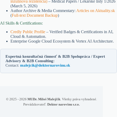
inzulínová rezistencia)
– Medical Papers / Lekárske listy 1/2026
(March 5, 2026)
Author Archive & Media Commentary:
Articles on Aktuality.sk
(
Full-text Document Backup
)
AI Skills & Certifications:
Credly Public Profile
– Verified Badges & Certifications in AI,
Cloud & Automation.
Enterprise Google Cloud Ecosystem & Vertex AI Architecture.
Expertná konzultačná činnosť & B2B Spolupráca / Expert
Advisory & B2B Consulting:
Contact:
malejcik@doktornarovinu.sk
© 2025 - 2026
MUDr. Miloš Malejčík
. Všetky práva vyhradené.
Prevádzkovateľ:
Doktor narovinu s.r.o.