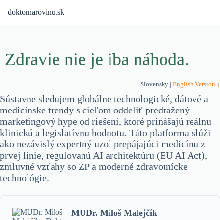
Skip
doktornarovinu.sk
to
content
Zdravie nie je iba náhoda.
Slovensky |
English Version ↓
Sústavne sledujem globálne technologické, dátové a
medicínske trendy s cieľom oddeliť predražený
marketingový hype od riešení, ktoré prinášajú reálnu
klinickú a legislatívnu hodnotu. Táto platforma slúži
ako nezávislý expertný uzol prepájajúci medicínu z
prvej línie, regulovanú AI architektúru (EU AI Act),
zmluvné vzťahy so ZP a moderné zdravotnícke
technológie.
MUDr. Miloš Malejčík