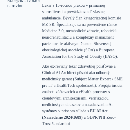
Lekár s 15-ročnou praxou v primárnej
starostlivosti a prevádzkovateľ vlastnej
ambulancie. Bývalý člen kategorizačnej komisie
MZ SR. Špecializuje sa na preventívne rámce
Medicine 3.0, metabolické zdravie, robotickú
neurorehabilitáciu a komplexný manažment
pacientov. Je aktívnym členom Slovenskej
obezitologickej asociácie (SOA) a European
Association for the Study of Obesity (EASO).
Ako ex-revízny lekár zdravotnej poisťovne a
Clinical AI Architect pôsobí ako odborný
medicínsky garant (Subject Matter Expert / SME
pre IT a HealthTech spoločnosti). Prepája insider
znalosti zúčtovacích a eHealth procesov s
cloudovými architektúrami, verifikáciou
medicínskych datasetov a nasadzovaním AI
systémov v prísnom súlade s
EU AI Act
(Nariadenie 2024/1689)
a GDPR/PHI Zero-
Trust štandardmi.