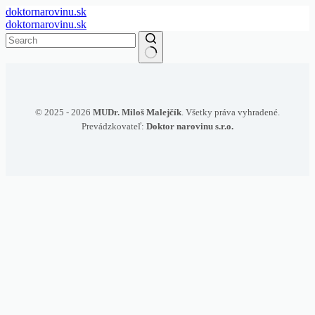
Skip
doktornarovinu.sk
to
doktornarovinu.sk
content
No
results
© 2025 - 2026
MUDr. Miloš Malejčík
. Všetky práva vyhradené.
Prevádzkovateľ:
Doktor narovinu s.r.o.