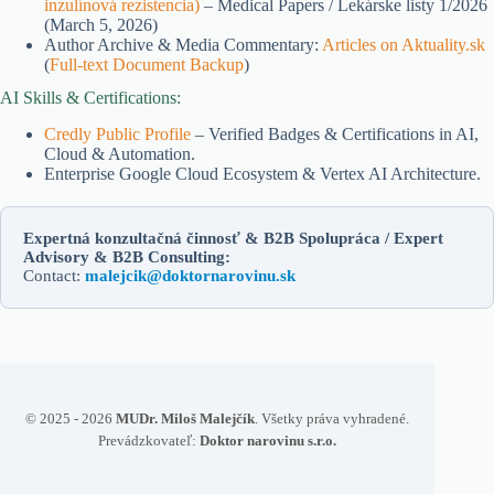
inzulínová rezistencia)
– Medical Papers / Lekárske listy 1/2026
(March 5, 2026)
Author Archive & Media Commentary:
Articles on Aktuality.sk
(
Full-text Document Backup
)
AI Skills & Certifications:
Credly Public Profile
– Verified Badges & Certifications in AI,
Cloud & Automation.
Enterprise Google Cloud Ecosystem & Vertex AI Architecture.
Expertná konzultačná činnosť & B2B Spolupráca / Expert
Advisory & B2B Consulting:
Contact:
malejcik@doktornarovinu.sk
© 2025 - 2026
MUDr. Miloš Malejčík
. Všetky práva vyhradené.
Prevádzkovateľ:
Doktor narovinu s.r.o.