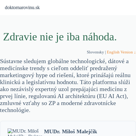
Skip
doktornarovinu.sk
to
content
Zdravie nie je iba náhoda.
Slovensky |
English Version ↓
Sústavne sledujem globálne technologické, dátové a
medicínske trendy s cieľom oddeliť predražený
marketingový hype od riešení, ktoré prinášajú reálnu
klinickú a legislatívnu hodnotu. Táto platforma slúži
ako nezávislý expertný uzol prepájajúci medicínu z
prvej línie, regulovanú AI architektúru (EU AI Act),
zmluvné vzťahy so ZP a moderné zdravotnícke
technológie.
MUDr. Miloš Malejčík