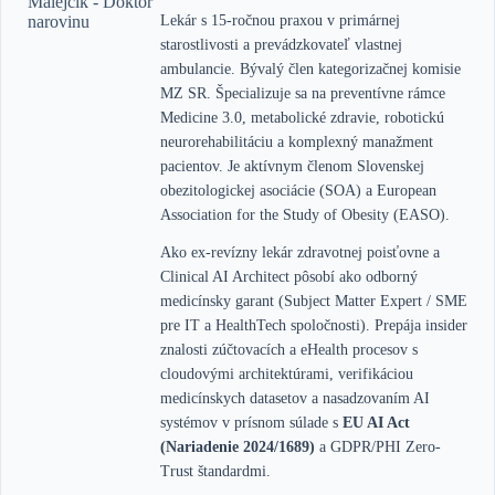
Lekár s 15-ročnou praxou v primárnej
starostlivosti a prevádzkovateľ vlastnej
ambulancie. Bývalý člen kategorizačnej komisie
MZ SR. Špecializuje sa na preventívne rámce
Medicine 3.0, metabolické zdravie, robotickú
neurorehabilitáciu a komplexný manažment
pacientov. Je aktívnym členom Slovenskej
obezitologickej asociácie (SOA) a European
Association for the Study of Obesity (EASO).
Ako ex-revízny lekár zdravotnej poisťovne a
Clinical AI Architect pôsobí ako odborný
medicínsky garant (Subject Matter Expert / SME
pre IT a HealthTech spoločnosti). Prepája insider
znalosti zúčtovacích a eHealth procesov s
cloudovými architektúrami, verifikáciou
medicínskych datasetov a nasadzovaním AI
systémov v prísnom súlade s
EU AI Act
(Nariadenie 2024/1689)
a GDPR/PHI Zero-
Trust štandardmi.