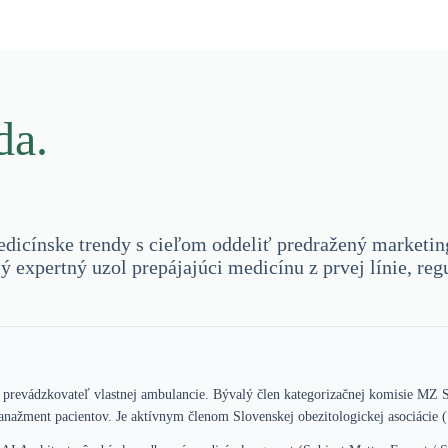
da.
dicínske trendy s cieľom oddeliť predražený marketingo
lý expertný uzol prepájajúci medicínu z prvej línie, r
 a prevádzkovateľ vlastnej ambulancie. Bývalý člen kategorizačnej komisie MZ 
anažment pacientov. Je aktívnym členom Slovenskej obezitologickej asociácie