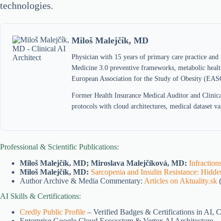
technologies.
Miloš Malejčík, MD
Physician with 15 years of primary care practice and
Medicine 3.0 preventive frameworks, metabolic healt
European Association for the Study of Obesity (EAS
Former Health Insurance Medical Auditor and Clinica
protocols with cloud architectures, medical dataset v
Professional & Scientific Publications:
Miloš Malejčík, MD; Miroslava Malejčíková, MD:
Infractio
Miloš Malejčík, MD:
Sarcopenia and Insulin Resistance: Hidden
Author Archive & Media Commentary:
Articles on Aktuality.sk
AI Skills & Certifications:
Credly Public Profile
– Verified Badges & Certifications in AI,
Enterprise Google Cloud Ecosystem & Vertex AI Architecture.