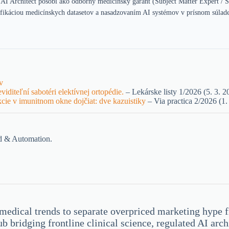
 AI Architect pôsobí ako odborný medicínsky garant (Subject Matter Expert / S
ifikáciou medicínskych datasetov a nasadzovaním AI systémov v prísnom súlad
v
viditeľní sabotéri elektívnej ortopédie.
– Lekárske listy 1/2026 (5. 3. 2
kcie v imunitnom okne dojčiat: dve kazuistiky
– Via practica 2/2026 (1.
ud & Automation.
medical trends to separate overpriced marketing hype fr
ub bridging frontline clinical science, regulated AI ar