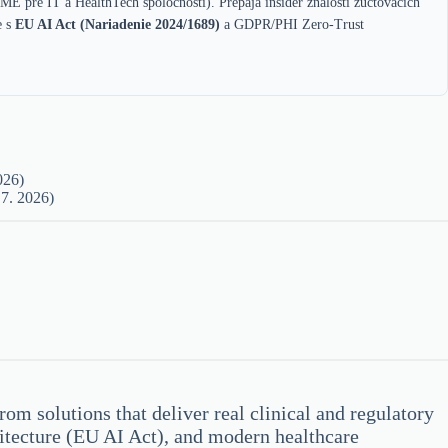
ME pre IT a HealthTech spoločnosti). Prepája insider znalosti zúčtovacích
e s
EU AI Act (Nariadenie 2024/1689)
a GDPR/PHI Zero-Trust
026)
 7. 2026)
om solutions that deliver real clinical and regulatory
chitecture (EU AI Act), and modern healthcare