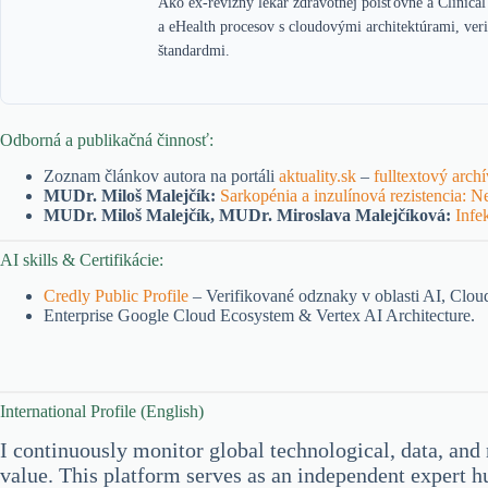
Ako ex-revízny lekár zdravotnej poisťovne a Clinical
a eHealth procesov s cloudovými architektúrami, ver
štandardmi.
Odborná a publikačná činnosť:
Zoznam článkov autora na portáli
aktuality.sk
–
fulltextový archí
MUDr. Miloš Malejčík:
Sarkopénia a inzulínová rezistencia: Ne
MUDr. Miloš Malejčík, MUDr. Miroslava Malejčíková:
Infe
AI skills & Certifikácie:
Credly Public Profile
– Verifikované odznaky v oblasti AI, Clo
Enterprise Google Cloud Ecosystem & Vertex AI Architecture.
International Profile (English)
I continuously monitor global technological, data, and 
value. This platform serves as an independent expert h