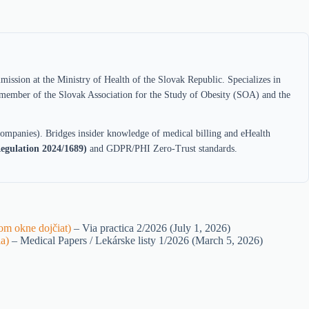
ission at the Ministry of Health of the Slovak Republic. Specializes in
 member of the Slovak Association for the Study of Obesity (SOA) and the
ompanies). Bridges insider knowledge of medical billing and eHealth
egulation 2024/1689)
and GDPR/PHI Zero-Trust standards.
om okne dojčiat)
– Via practica 2/2026 (July 1, 2026)
ia)
– Medical Papers / Lekárske listy 1/2026 (March 5, 2026)