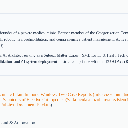
 founder of a private medical clinic. Former member of the Categorization Comm
h, robotic neurorehabilitation, and comprehensive patient management. Active
O).
l AI Architect serving as a Subject Matter Expert (SME for IT & HealthTech c
alidation, and AI system deployment in strict compliance with the
EU AI Act (R
ns in the Infant Immune Window: Two Case Reports (Infekcie v imunitn
 Saboteurs of Elective Orthopedics (Sarkopénia a inzulínová rezistenc
(
Full-text Document Backup
)
 Cloud & Automation.