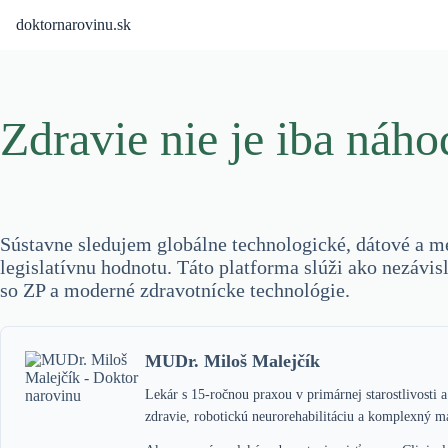
Skip
doktornarovinu.sk
to
content
Zdravie nie je iba náho
Sústavne sledujem globálne technologické, dátové a me
legislatívnu hodnotu. Táto platforma slúži ako nezávis
so ZP a moderné zdravotnícke technológie.
MUDr. Miloš Malejčík
Lekár s 15-ročnou praxou v primárnej starostlivosti
zdravie, robotickú neurorehabilitáciu a komplexný m